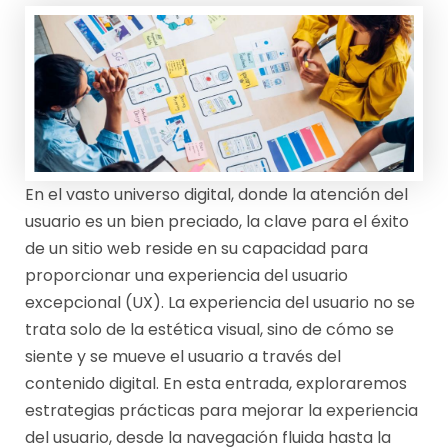
A
3
D
D
M
E
I
M
N
A
J
R
En el vasto universo digital, donde la atención del
usuario es un bien preciado, la clave para el éxito
J
Z
de un sitio web reside en su capacidad para
O
proporcionar una experiencia del usuario
D
excepcional (UX). La experiencia del usuario no se
E
trata solo de la estética visual, sino de cómo se
siente y se mueve el usuario a través del
2
contenido digital. En esta entrada, exploraremos
0
estrategias prácticas para mejorar la experiencia
2
del usuario, desde la navegación fluida hasta la