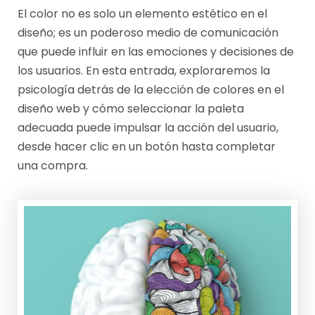
El color no es solo un elemento estético en el
A
6
diseño; es un poderoso medio de comunicación
D
D
que puede influir en las emociones y decisiones de
M
E
los usuarios. En esta entrada, exploraremos la
I
M
psicología detrás de la elección de colores en el
diseño web y cómo seleccionar la paleta
N
A
adecuada puede impulsar la acción del usuario,
J
R
desde hacer clic en un botón hasta completar
J
Z
una compra.
O
D
E
2
0
2